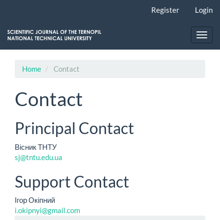
Main
Register
Login
Navigation
Main
Content
Toggl
Sidebar
navig
Home
Contact
Contact
Principal Contact
Вісник ТНТУ
sj@tntu.edu.ua
Support Contact
Ігор Окіпний
i.okipnyi@gmail.com